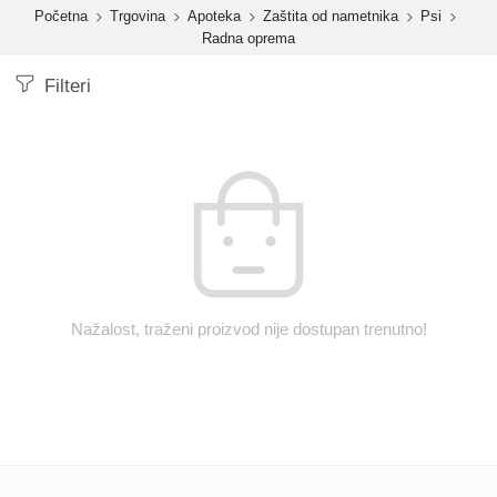
content
Početna
Trgovina
Apoteka
Zaštita od nametnika
Psi
Radna oprema
Filteri
Nažalost, traženi proizvod nije dostupan trenutno!