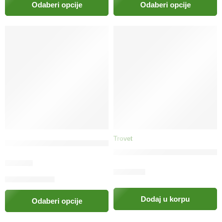
Odaberi opcije
Odaberi opcije
Trovet
TRIXIE Poslastica za pse bataci pileći
TROVET Hypoallergenic Treat
6.90
KM
37.00
KM
Dodaj u korpu
Odaberi opcije