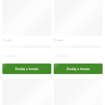
Trovet
Trovet
TROVET Hypoallergenic Treat (patka) vrat pas / HDT
TROVET Hypoallergenic Treat
26.50
KM
42.00
KM
Dodaj u korpu
Dodaj u korpu