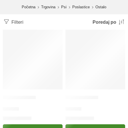
content
Početna
Trgovina
Psi
Poslastice
Ostalo
Filteri
Poredaj po
Kost 3/1 za pse
Kost 5/1 za pse
5.90
KM
5.00
KM