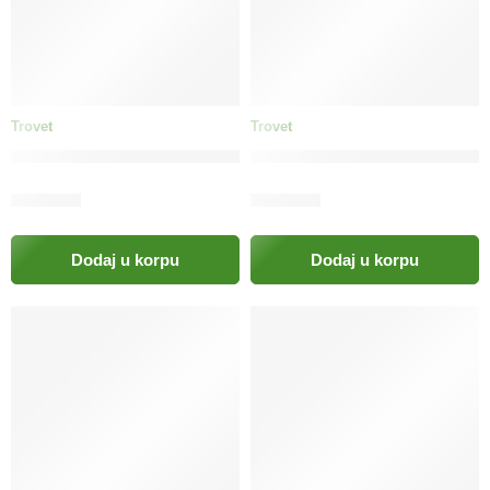
Trovet
Trovet
TROVET Low Calorie poslastica pas / LCT
TROVET Unique Protein posla
16.00
KM
18.90
KM
Dodaj u korpu
Dodaj u korpu