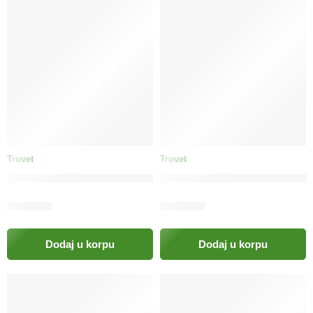
Trovet
Trovet
TROVET Hypoallergenic Treat (konj) pas / HHT
TROVET Hypoallergenic Treat
42.00
KM
34.00
KM
Dodaj u korpu
Dodaj u korpu