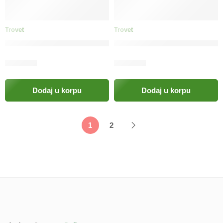
Trovet
Trovet
TROVET Unique Protein Treat (patka) pas / UDT
TROVET Unique Protein Treat
18.00
KM
23.50
KM
Dodaj u korpu
Dodaj u korpu
1
2