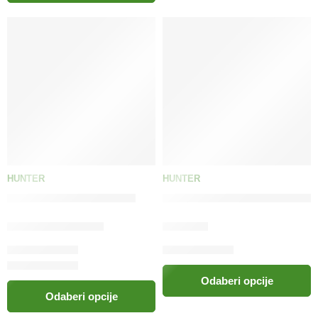
HUNTER
HUNTER
HUNTER Brnjica Albury
HUNTER Češalj protiv buha i
38.00
KM
–
76.00
KM
24.00
KM
Odaberi opcije
Odaberi opcije