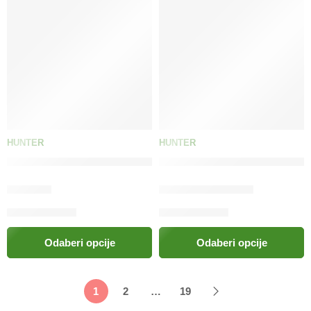
HUNTER
HUNTER
HUNTER Četka Combi pluck and comb Spa
HUNTER Četka za njegu Spa
36.00
KM
32.00
KM
–
35.00
KM
Odaberi opcije
Odaberi opcije
1
2
…
19