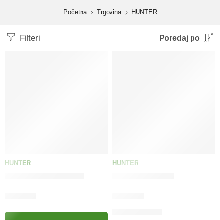
content
Početna
Trgovina
HUNTER
Filteri
Poredaj po
HUNTER
HUNTER
Adresar large orange
Davilica WildLife
14.50
KM
18.90
KM