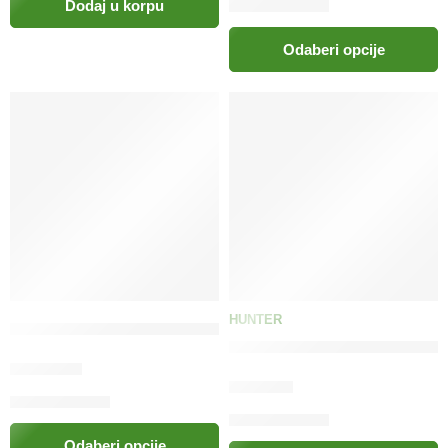
Dodaj u korpu
Odaberi opcije
HUNTER
HUNTER 2-u-1 transporter za pse i dekica Seoul
HUNTER 2u1 kliker i zviždalj
189.00
KM
19.90
KM
Odaberi opcije