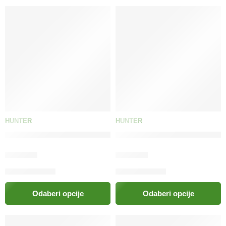
HUNTER
HUNTER
HUNTER Češalj za njegu Spa s dugim i kratkim zupcima
HUNTER Češalj za srednju i 
28.00
KM
43.00
KM
Odaberi opcije
Odaberi opcije