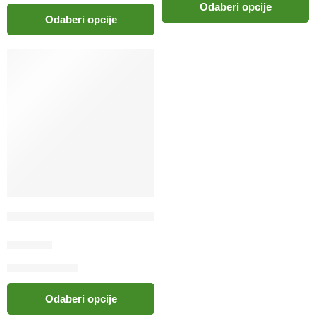
Odaberi opcije
Odaberi opcije
Proline pijesak za mačke aloe vera
10.20
KM
Odaberi opcije