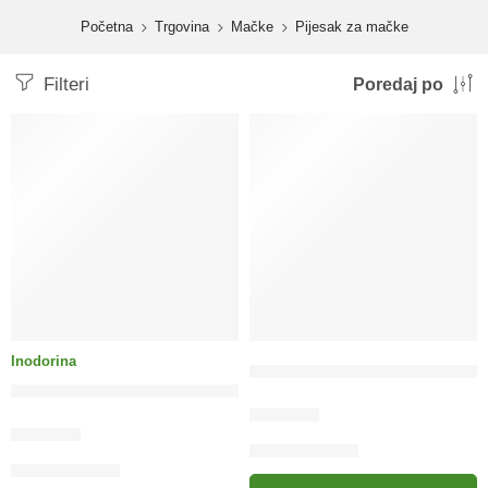
content
Početna
Trgovina
Mačke
Pijesak za mačke
Filteri
Poredaj po
Inodorina
Pijesak Biocat”S Natural clla
Inodorina Neutro silikonski posip (pijesak)
19.20
KM
25.00
KM