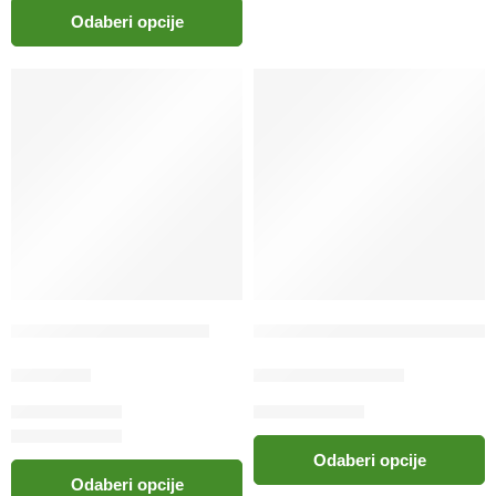
Odaberi opcije
Euro Joe prsnik taktički
Euro Joe Taktička CRNA ogrl
142.00
KM
74.00
KM
–
82.00
KM
Odaberi opcije
Odaberi opcije