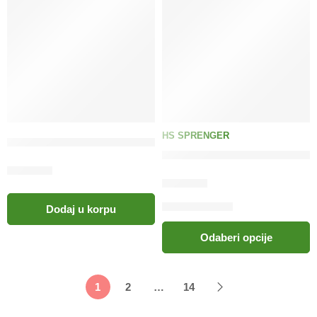
HS SPRENGER
GAPPAY Prsnik REX sa kobra kopčom
HS Sprenger ogrlica-davilica 
82.00
KM
24.00
KM
Dodaj u korpu
Odaberi opcije
1
2
…
14