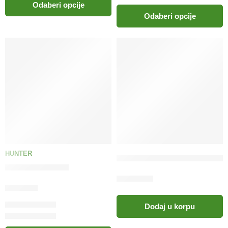
Odaberi opcije
Odaberi opcije
HUNTER
Dogtra protiv lajanja Yapper 
Davilica WildLife
300.00
KM
18.90
KM
Dodaj u korpu