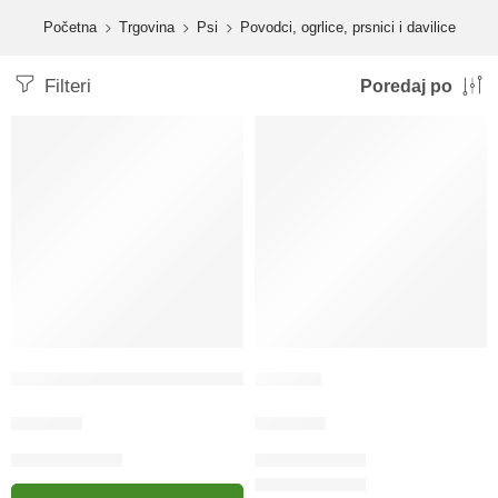
content
Početna
Trgovina
Psi
Povodci, ogrlice, prsnici i davilice
Filteri
Poredaj po
Aykon line BioThane protuklizni povodnik SUPER GRIP 19
Davilica
74.00
KM
17.20
KM