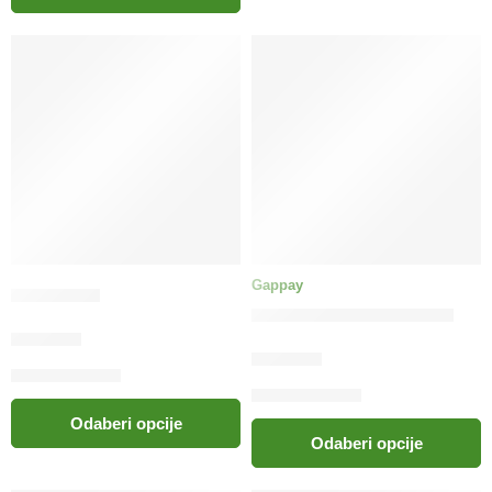
Gappay
Flexi Neon
GAPPAY Ogrlica Policija
38.00
KM
65.00
KM
Odaberi opcije
Odaberi opcije