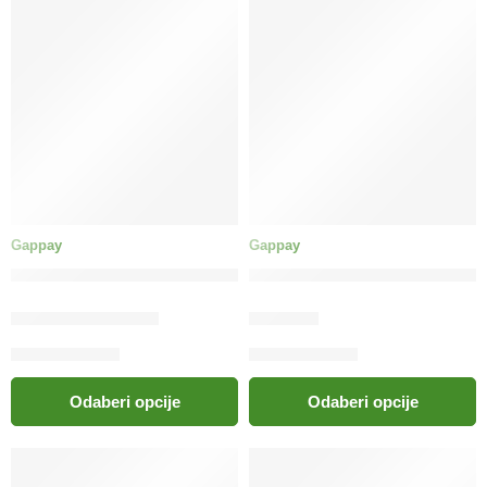
Gappay
Gappay
GAPPAY Povodac masna koža krom
GAPPAY Povodac SUPER GR
41.00
KM
–
65.00
KM
49.00
KM
Odaberi opcije
Odaberi opcije