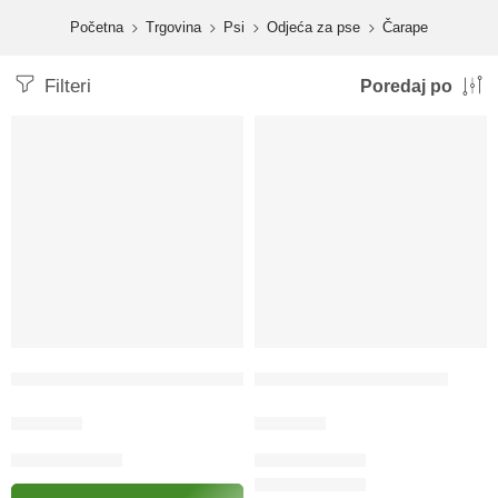
content
Početna
Trgovina
Psi
Odjeća za pse
Čarape
Filteri
Poredaj po
KERBL Čarape za psa Bruno
KERBL Zaštita za šape
13.00
KM
23.00
KM