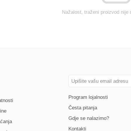
Nažalost, traženi proizvod nije
Program lojalnosti
atnosti
Česta pitanja
ine
Gdje se nalazimo?
aćanja
Kontakti