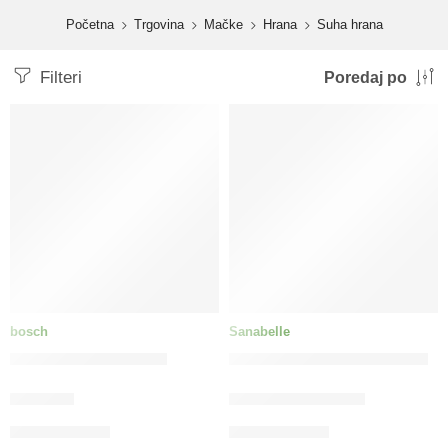
content
Početna
Trgovina
Mačke
Hrana
Suha hrana
Filteri
Poredaj po
bosch
Sanabelle
bosch My Friend Cat
bosch Sanabelle Adult noj
89.00
KM
12.50
KM
–
44.00
KM