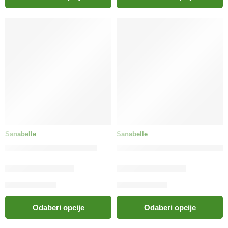
Sanabelle
Sanabelle
bosch Sanabelle Dental
bosch Sanabelle Gastrointes
14.50
KM
–
53.00
KM
16.00
KM
–
62.00
KM
Odaberi opcije
Odaberi opcije