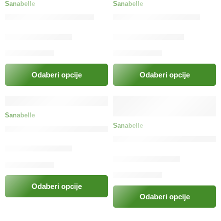
Sanabelle
Sanabelle
bosch Sanabelle Indoor
bosch Sanabelle Kitten
14.50
KM
–
52.00
KM
13.00
KM
–
163.00
KM
Odaberi opcije
Odaberi opcije
Sanabelle
Sanabelle
bosch Sanabelle Light Low Calorie
bosch Sanabelle No Grain p
14.00
KM
–
53.00
KM
15.50
KM
–
55.00
KM
Odaberi opcije
Odaberi opcije