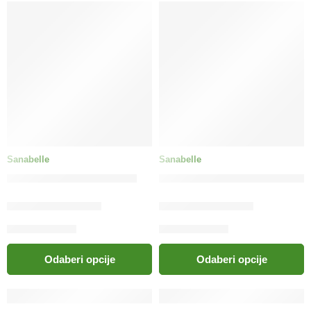
Sanabelle
Sanabelle
bosch Sanabelle Grande
bosch Sanabelle Hair & Skin
15.50
KM
–
55.00
KM
15.50
KM
–
55.00
KM
Odaberi opcije
Odaberi opcije