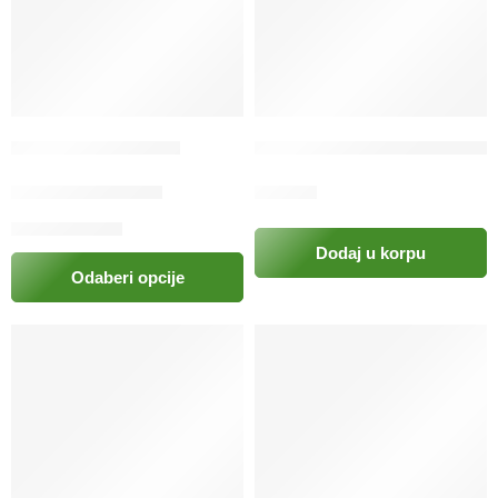
Caniverm oral pasta
Caniverm tableta protiv unutr
21.00
KM
–
44.00
KM
2.50
KM
Dodaj u korpu
Odaberi opcije