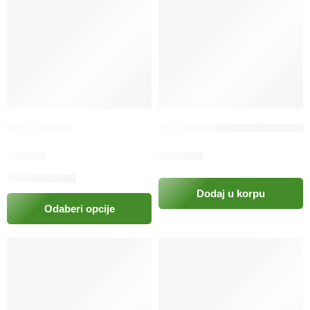
Calcimultivit
Canergy Dechra tablete 100mg
9.50
KM
16.00
KM
Dodaj u korpu
Odaberi opcije