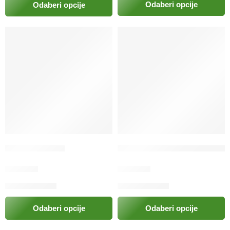
Odaberi opcije
Odaberi opcije
ASBRIP SIRUP
Atopivet kapsule 15 komada
29.00
KM
23.50
KM
Odaberi opcije
Odaberi opcije