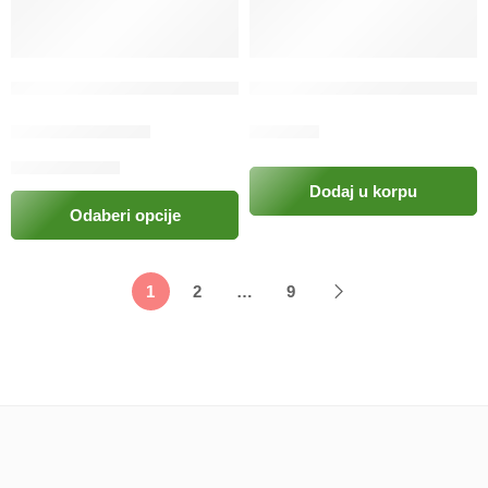
Cardisure (Pimobendan) 10 tableta
Carminal sirup za probavne 
9.50
KM
–
29.00
KM
49.50
KM
Dodaj u korpu
Odaberi opcije
1
2
…
9