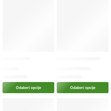
Biopyrox sprej
Bravecto tablete za pse
21.00
KM
67.00
KM
–
86.00
KM
Odaberi opcije
Odaberi opcije