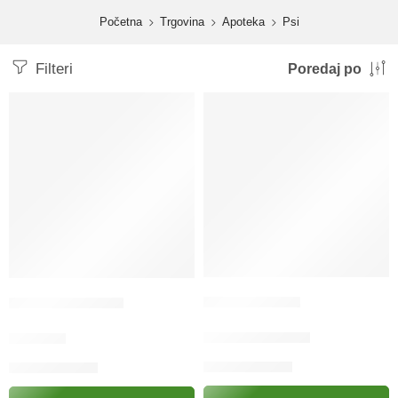
content
Početna
Trgovina
Apoteka
Psi
Filteri
Poredaj po
Apoquel FCTa
Aluminium spray
4.50
KM
–
8.40
KM
21.00
KM