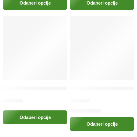
Odaberi opcije
Odaberi opcije
1
Češalj za pse drveni Pawise
Češalj za rščešljavanje rotira
14.50
KM
24.00
KM
Odaberi opcije
Odaberi opcije