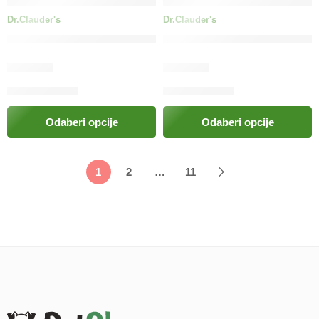
Dr.Clauder's
Dr.Clauder's
Dr.Clauder’s Kapi za njegu očiju
Dr.Clauder’s Kapi za njegu u
21.00
KM
17.90
KM
Odaberi opcije
Odaberi opcije
1
2
…
11