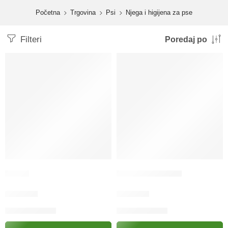
content
Početna
Trgovina
Psi
Njega i higijena za pse
Filteri
Poredaj po
Češalj
Češalj dvostrana
16.00
KM
21.30
KM