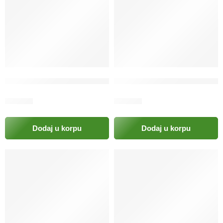
Četka za pse za sakupljanje dlaka 2 u 1
Četkica za čiščenje zuba i m
6.00
KM
4.50
KM
Dodaj u korpu
Dodaj u korpu