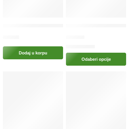
Četkica za zube naprstak 6/1 AFP
Dechra Cleanaural cat kapi z
7.70
KM
13.50
KM
Dodaj u korpu
Odaberi opcije