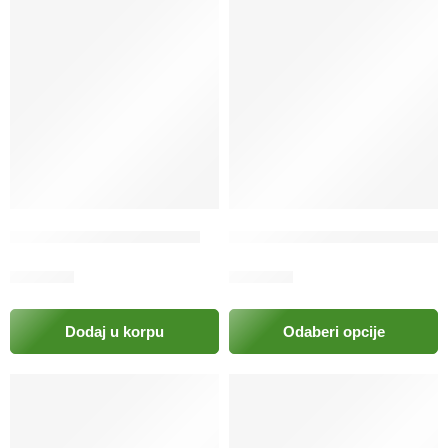
1
Četka automatska za pse
Četka drvena Combo Pawise
19.00
KM
15.00
KM
Dodaj u korpu
Odaberi opcije