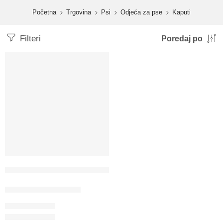
content
Početna
Trgovina
Psi
Odjeća za pse
Kaputi
Filteri
Poredaj po
HUNTER Pseći Kaput Nordby
120.00
KM
–
123.00
KM