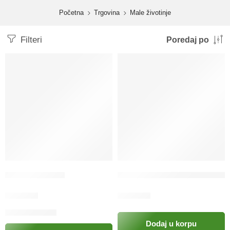
content
Početna
Trgovina
Male životinje
Filteri
Poredaj po
ASBRIP SIRUP
Carminal sirup za probavne 
29.00
KM
49.50
KM
Dodaj u korpu