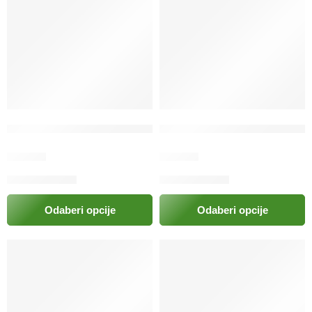
Hrana za zamorca Cavia crispy Versele Laga
Hrana za zečeve Cuni crispy
6.50
KM
6.50
KM
Odaberi opcije
Odaberi opcije