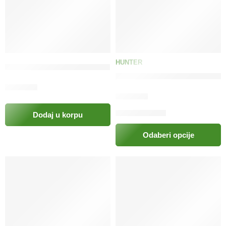
HUNTER
Hranilica za glodare Pawise
HUNTER Oprsnice za male ziv
12.00
KM
22.00
KM
Dodaj u korpu
Odaberi opcije