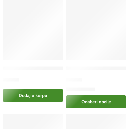
Gnijezdo / vata za glodare 35 GR
Hrana za hrčka Hamster cris
4.90
KM
6.90
KM
Dodaj u korpu
Odaberi opcije