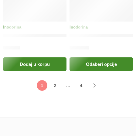
Inodorina
Inodorina
Aloe Vera
Inodorina Funkcionalne Vlažne maramice za glodavce – 
Inodorina Vlažne maramice 
Bijeli Mošus
9.50
KM
19.00
KM
Clorhexidin
Dodaj u korpu
Odaberi opcije
1
2
…
4