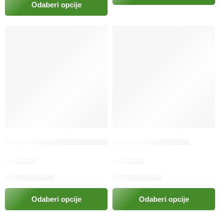
Odaberi opcije
Cat best univerzal drveni pelet
Drvena klupa Nature
17.00
KM
13.50
KM
Odaberi opcije
Odaberi opcije