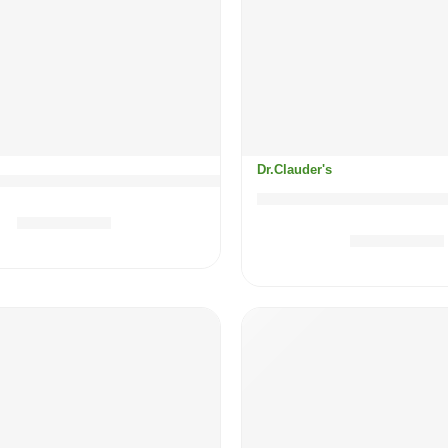
Dr.Clauder's
alAceticAural, tekućina za ispiranje ušiju, 118 m
Dr.Clauder’s Kapi za
24.50
KM
17.90
KM