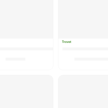
Trovet
al (losos) mačka 85g Pouch / ASD
TROVET Hepatic ma
3.90
KM
5.80
KM
–
8.4