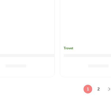
Trovet
Renal & Oxalate (piletina) mačka / RID
TROVET Renal & Oxal
5.40
KM
3.90
KM
1
2