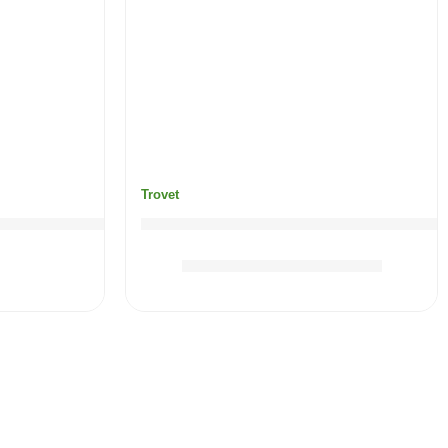
Trovet
ate (piletina) mačka Pouch / ASD
TROVET Unique Protein (divljač) 
13.90
KM
–
23.50
KM