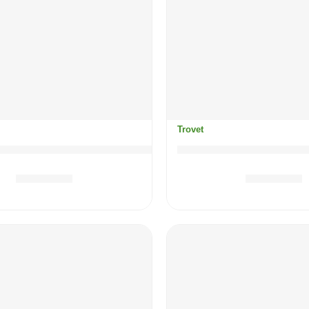
Trovet
Hypoallergenic (konj) mačka / HRD
TROVET Hypoallergen
8.00
KM
7.70
KM