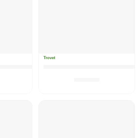
Trovet
ic (Lamb) cat / LRD
TROVET Hypoallergenic (puretin
7.30
KM