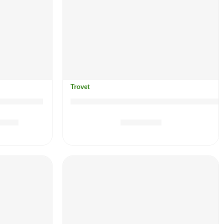
Trovet
čka / HLD
TROVET Hypoallergenic (divljač)
0
KM
8.80
KM