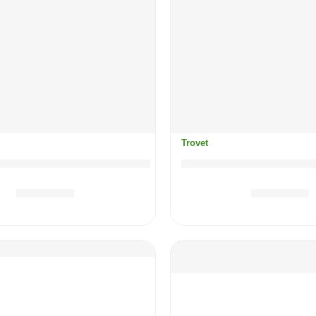
Trovet
Intestinal mačka / FRD
TROVET Renal (divlj
7.70
KM
8.80
KM