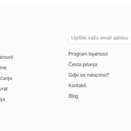
Program lojalnosti
atnosti
Česta pitanja
ine
Gdje se nalazimo?
aćanja
Kontakti
vrat
Blog
nja