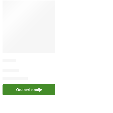
VIUSID
48.00
KM
Odaberi opcije