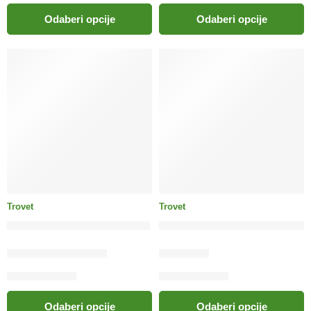
Odaberi opcije
Odaberi opcije
Trovet
Trovet
TROVET Hepatic pas / HLD
TROVET Regulator pas / OH
55.00
KM
–
190.00
KM
230.00
KM
Odaberi opcije
Odaberi opcije