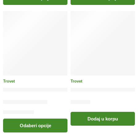
Trovet
Trovet
TROVET Weight & Diabetic pas / WRD
TROVET Weight & Diabetic 
52.50
KM
–
170.00
KM
10.00
KM
Dodaj u korpu
Odaberi opcije