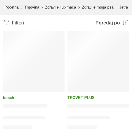
content
Početna
Trgovina
Zdravlje ljubimaca
Zdravlje moga psa
Jetra
Filteri
Poredaj po
bosch
TROVET PLUS
bosch Special Light
HEPATIC Svježa Piletina T
40.00
KM
–
118.00
KM
55.50
KM
–
150.00
KM