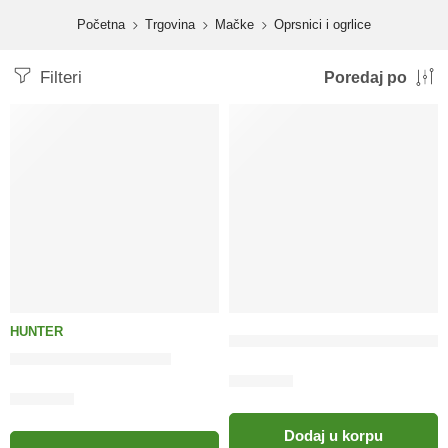
content
Početna
Trgovina
Mačke
Oprsnici i ogrlice
Filteri
Poredaj po
HUNTER
GAPPAY Najlonska ogrlica 
Adresar large orange
55.00
KM
14.50
KM
Dodaj u korpu