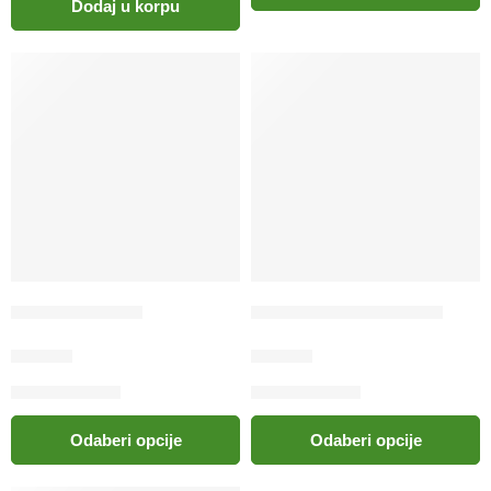
Dodaj u korpu
Ogrlica za mace
Ogrlica za mačke cuirly
5.90
KM
5.60
KM
Odaberi opcije
Odaberi opcije