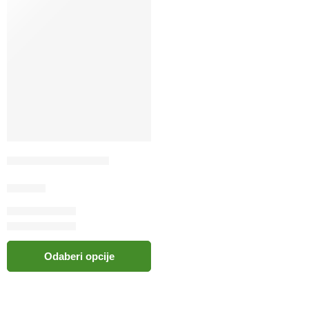
Privjesak za adresu
5.50
KM
Odaberi opcije