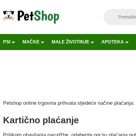
content
PSI
MAČKE
MALE ŽIVOTINJE
APOTEKA
Petshop online trgovina prihvata sljedeće načine plaćanja:
Kartično plaćanje
Prilikom obavljanja narudžbe, odaberite opciju plaćanja put