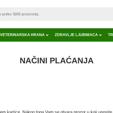
VETERINARSKA HRANA
ZDRAVLJE LJUBIMACA
TR
NAČINI PLAĆANJA
em kartice. Nakon toga Vam se otvara prozor u koji unosite s