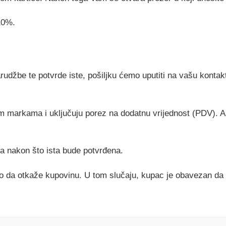
10%.
džbe te potvrde iste, pošiljku ćemo uputiti na vašu kontakt
.
im markama i uključuju porez na dodatnu vrijednost (PDV). Art
na nakon što ista bude potvrđena.
 da otkaže kupovinu. U tom slučaju, kupac je obavezan da 