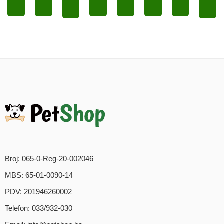
Odaberi opcije
Odaberi opcije
Odaberi opcije
Odaberi opcije
Odaberi opcije
Odaberi opc
Odaberi opcije
Odab
Broj: 065-0-Reg-20-002046
MBS: 65-01-0090-14
PDV: 201946260002
Telefon: 033/932-030